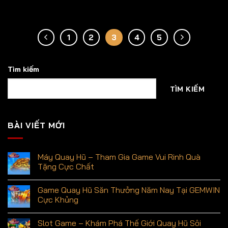
1
2
3
4
5
Tìm kiếm
TÌM KIẾM
BÀI VIẾT MỚI
Máy Quay Hũ – Tham Gia Game Vui Rinh Quà
Tặng Cực Chất
Game Quay Hũ Săn Thưởng Năm Nay Tại GEMWIN
Cực Khủng
Slot Game – Khám Phá Thế Giới Quay Hũ Sôi