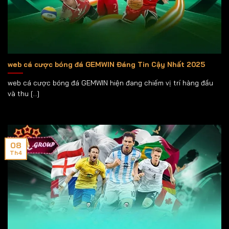
web cá cược bóng đá GEMWIN Đáng Tin Cậy Nhất 2025
web cá cược bóng đá GEMWIN hiện đang chiếm vị trí hàng đầu
và thu [...]
08
Th4