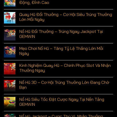
Động, Đỉnh Cao
Quay Hũ Đổi Thưởng – Cơ Hội Siêu Trúng Thưởng
Lớn Mỗi Ngày
Nổ Hũ Đổi Thưởng – Trúng Ngay Jackpot Tại
GEMWIN
Mẹo Chơi Nổ Hũ – Tăng Tỷ Lệ Thắng Lớn Mỗi
Ngày
Kinh Nghiệm Quay Hũ – Chinh Phục Slot Và Nhận
Thưởng Ngay
Nổ Hũ 3D – Cơ Hội Trúng Thưởng Lớn Đang Chờ
Bạn
Nổ Hũ Siêu Tốc Đặt Cược Ngay Tại Nền Tảng
GEMWIN
Nổ Hũ Jackpot – Cược Thú Vị, Nhận Thưởng