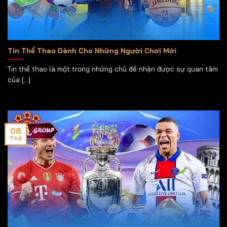
Tin Thể Thao Dành Cho Những Người Chơi Mới
Tin thể thao là một trong những chủ đề nhận được sự quan tâm
của [...]
08
Th4