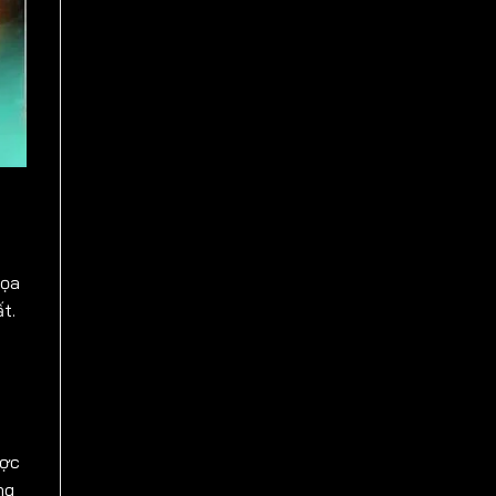
g
họa
t.
ược
ng