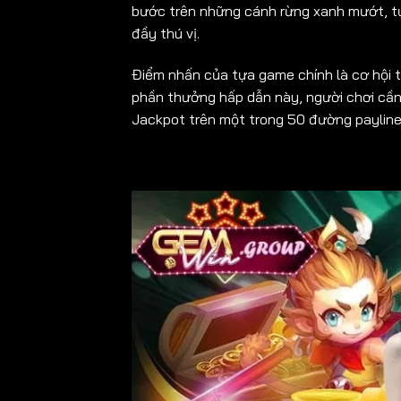
bước trên những cánh rừng xanh mướt, tự
đầy thú vị.
Điểm nhấn của tựa game chính là cơ hội t
phần thưởng hấp dẫn này, người chơi cần
Jackpot trên một trong 50 đường payline