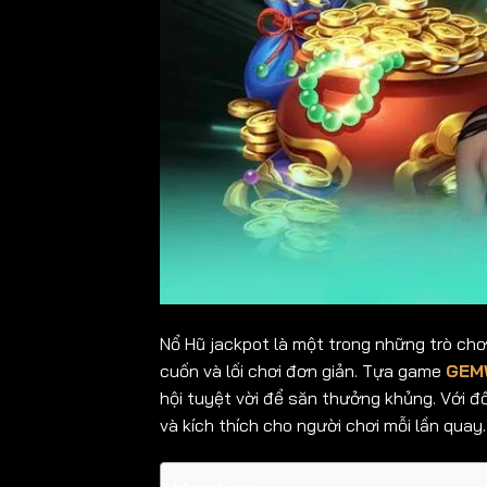
Nổ Hũ jackpot là một trong những trò chơi
cuốn và lối chơi đơn giản. Tựa game
GEM
hội tuyệt vời để săn thưởng khủng. Với đ
và kích thích cho người chơi mỗi lần quay.