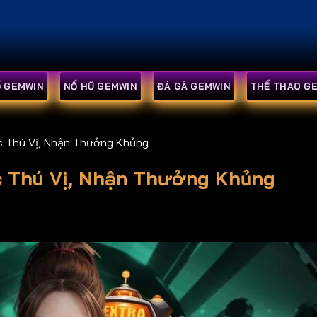
Ố GEMWIN
NỔ HŨ GEMWIN
ĐÁ GÀ GEMWIN
THỂ THAO G
c Thú Vị, Nhận Thưởng Khủng
 Thú Vị, Nhận Thưởng Khủng