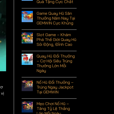
Quà Tặng Cực Chất
Game Quay Hũ Săn
Thưởng Năm Nay Tại
GEMWIN Cực Khủng
Slot Game – Khám
Phá Thế Giới Quay Hũ
Sôi Động, Đỉnh Cao
Quay Hũ Đổi Thưởng
– Cơ Hội Siêu Trúng
Thưởng Lớn Mỗi
Ngày
Nổ Hũ Đổi Thưởng –
cơ
Trúng Ngay Jackpot
Tại GEMWIN
 vị
Mẹo Chơi Nổ Hũ –
Tăng Tỷ Lệ Thắng
Lớn Mỗi Ngày