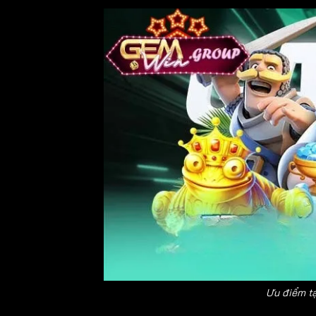
Ưu điểm t