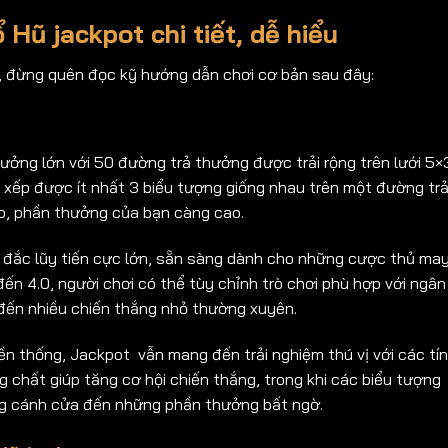
ũ jackpot chi tiết, dễ hiểu
, đừng quên đọc kỹ hướng dẫn chơi cơ bản sau đây:
ởng lớn với 50 đường trả thưởng được trải rộng trên lưới 5×
 xếp được ít nhất 3 biểu tượng giống nhau trên một đường tr
p, phần thưởng của bạn càng cao.
c đắc lũy tiến cực lớn, sẵn sàng dành cho những cược thủ ma
ến 4.0, người chơi có thể tùy chỉnh trò chơi phù hợp với ngân
đến nhiều chiến thắng nhỏ thường xuyên.
n thống, Jackpot vẫn mang đến trải nghiệm thú vị với các tí
g chất giúp tăng cơ hội chiến thắng, trong khi các biểu tượng
ng cánh cửa đến những phần thưởng bất ngờ.