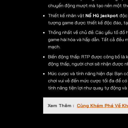
chuyển động mượt mà tạo nên một thế
Thiết kế nhân vật
Nổ Hũ jackpot
độc 
tượng game được thiết kế độc đáo, tạ
Thống nhất về chủ đề: Các yếu tố đồ h
game hài hòa và hấp dẫn. Tất cả đều m
mạch.
Biến động thấp: RTP được công bố là
động thấp, người chơi sẽ nhận được 
Mức cược và tính năng hiện đại: Bạn 
chơi vui vẻ đến mức cược tối đa để có 
tính năng tiện lợi như quay tự động và
Xem Thêm :
Cùng Khám Phá Về Kh