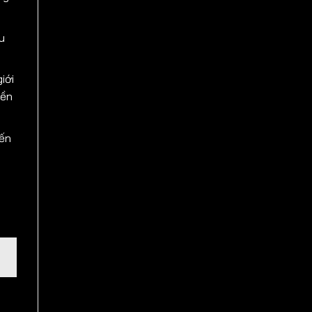
u
iới
iền
iến