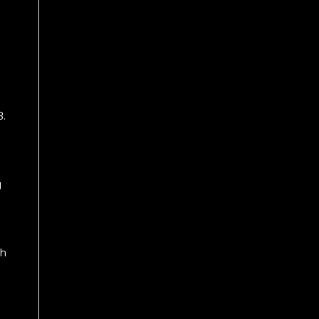
3.
ả
y
nh