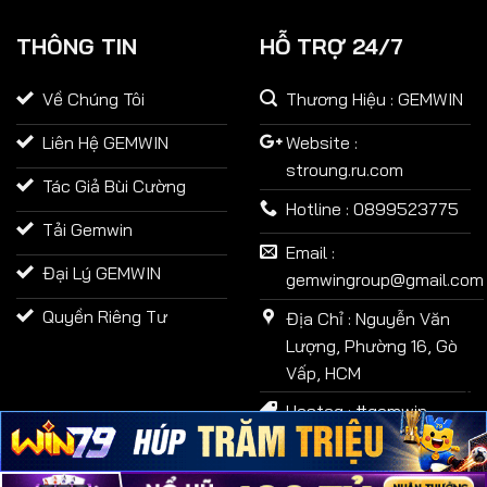
THÔNG TIN
HỖ TRỢ 24/7
Về Chúng Tôi
Thương Hiệu : GEMWIN
Liên Hệ GEMWIN
Website :
stroung.ru.com
Tác Giả Bùi Cường
Hotline : 0899523775
Tải Gemwin
Email :
Đại Lý GEMWIN
gemwingroup@gmail.com
Quyền Riêng Tư
Địa Chỉ : Nguyễn Văn
Lượng, Phường 16, Gò
Vấp, HCM
Hastag : #gemwin,
#gem win