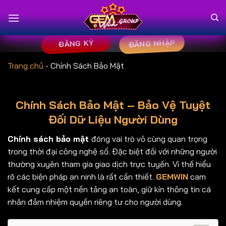
Bỏ
qua
nội
ĐĂNG NHẬP
dung
ĐĂNG KÝ
Trang chủ
-
Chính Sách Bảo Mật
Chính Sách Bảo Mật – Bảo Vệ Tuyệt
Đối Dữ Liệu Người Dùng
Chính sách bảo mật
đóng vai trò vô cùng quan trọng
trong thời đại công nghệ số. Đặc biệt đối với những người
thường xuyên tham gia giao dịch trực tuyến. Vì thế hiểu
rõ các biện pháp an ninh là rất cần thiết.
GEMWIN
cam
kết cung cấp một nền tảng an toàn, giữ kín thông tin cá
nhân đảm nhiệm quyền riêng tư cho người dùng.