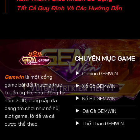
Tất Cả Quy Định Và Các Hướng Dẫn
CHUYÊN MỤC GAME
Casino GEMWIN
Gemwin
là một cổng
game bài đổi thưởng trực
Xổ Số GEMWIN
tuyến uy tín, hoạt động từ
Nổ Hũ GEMWIN
năm 2010, cung cấp đa
dạng trò chơi như nổ hũ,
Đá Gà GEMWIN
slot game, lô đề và cá
Thể Thao GEMWIN
cược thể thao.