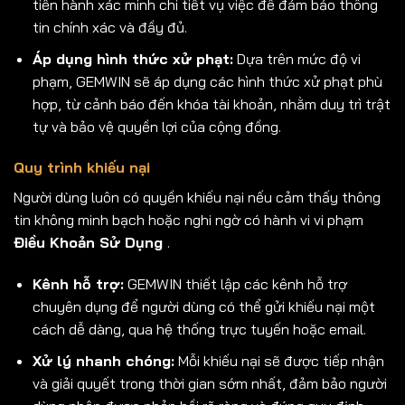
tiến hành xác minh chi tiết vụ việc để đảm bảo thông
tin chính xác và đầy đủ.
Áp dụng hình thức xử phạt:
Dựa trên mức độ vi
phạm, GEMWIN sẽ áp dụng các hình thức xử phạt phù
hợp, từ cảnh báo đến khóa tài khoản, nhằm duy trì trật
tự và bảo vệ quyền lợi của cộng đồng.
Quy trình khiếu nại
Người dùng luôn có quyền khiếu nại nếu cảm thấy thông
tin không minh bạch hoặc nghi ngờ có hành vi vi phạm
Điều Khoản Sử Dụng
.
Kênh hỗ trợ:
GEMWIN thiết lập các kênh hỗ trợ
chuyên dụng để người dùng có thể gửi khiếu nại một
cách dễ dàng, qua hệ thống trực tuyến hoặc email.
Xử lý nhanh chóng:
Mỗi khiếu nại sẽ được tiếp nhận
và giải quyết trong thời gian sớm nhất, đảm bảo người