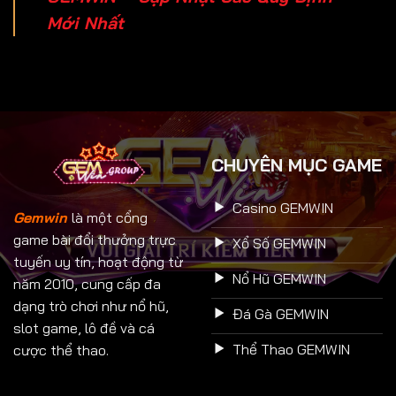
Mới Nhất
CHUYÊN MỤC GAME
Casino GEMWIN
Gemwin
là một cổng
game bài đổi thưởng trực
Xổ Số GEMWIN
tuyến uy tín, hoạt động từ
Nổ Hũ GEMWIN
năm 2010, cung cấp đa
dạng trò chơi như nổ hũ,
Đá Gà GEMWIN
slot game, lô đề và cá
Thể Thao GEMWIN
cược thể thao.