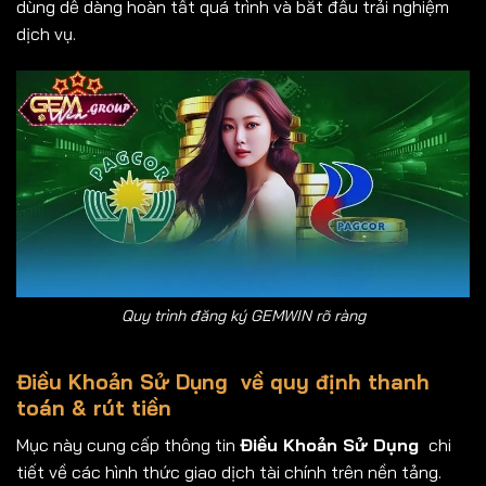
dùng dễ dàng hoàn tất quá trình và bắt đầu trải nghiệm
dịch vụ.
Quy trình đăng ký GEMWIN rõ ràng
Điều Khoản Sử Dụng về quy định thanh
toán & rút tiền
Mục này cung cấp thông tin
Điều Khoản Sử Dụng
chi
tiết về các hình thức giao dịch tài chính trên nền tảng.