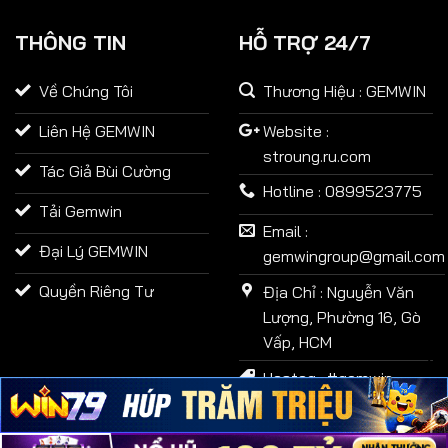
THÔNG TIN
HỖ TRỢ 24/7
Về Chúng Tôi
Thương Hiệu : GEMWIN
Liên Hệ GEMWIN
Website :
stroung.ru.com
Tác Giả Bùi Cường
Hotline : 0899523775
Tải Gemwin
Email :
Đại Lý GEMWIN
gemwingroup@gmail.com
Quyền Riêng Tư
Địa Chỉ : Nguyễn Văn
Lượng, Phường 16, Gò
Vấp, HCM
Hastag : #gemwin,
#gem win